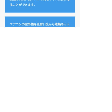
ることができます。
エアコンの室外機を直射日光から遮熱ネット
で遮光することにより、室外機本体の設置環
境温度を低減します。
※室外機本体及び吸気口の温度を低減し、熱
交換性が向上、電力料金の低減が見込めま
す。
■
施工方法
本システムは、空気の吸引と排出という室外機の働
きを妨げないよう、パイプシステムで枠を造り、遮
熱ネットを張り付けるもので、下記写真のように通
気性を十分に確保し設置します。