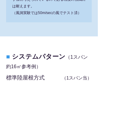
は耐えます。
（風洞実験では50m/secの風でテスト済）
■
システムパターン
（1スパン
約16㎡参考例）
標準陸屋根方式
（1スパン当）