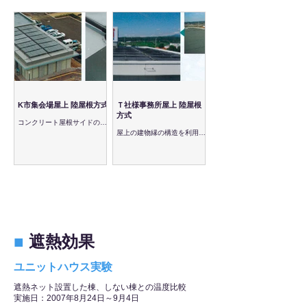
K市集会場屋上 陸屋根方式
Ｔ社様事務所屋上 陸屋根
方式
コンクリート屋根サイドのア
ンカーを利用してワイヤーで
屋上の建物縁の構造を利用し
固定しています。
てワイヤーとパイプで固定し
ています。
■
遮熱効果
ユニットハウス実験
遮熱ネット設置した棟、しない棟との温度比較
実施日：2007年8月24日～9月4日