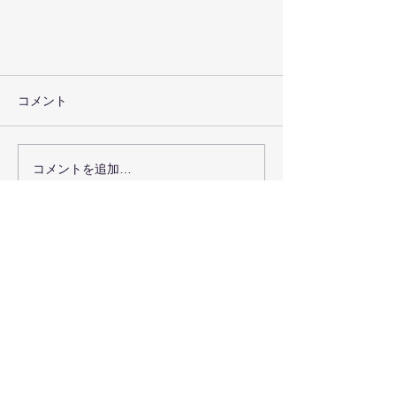
コメント
コメントを追加…
Ｔ社様事務所屋上 陸屋根方式
〒520-3223 滋賀県湖南市夏見５５−１
TEL（0748）72-3322 FAX（0748
）72-1670
遮熱ネット販売注文フォームはこちら