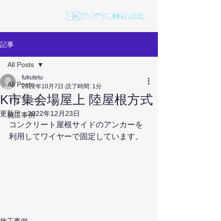
記事
All Posts
fukutetu
All Posts
2022年10月7日
読了時間: 1分
K市集会場屋上 陸屋根方式
トピックス
更新日：
2022年12月23日
施工事例
コンクリート屋根サイドのアンカーを
利用してワイヤーで固定しています。
施工事例